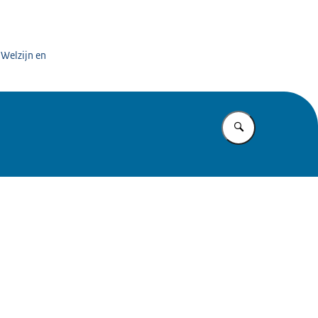
 Welzijn en
Vul in wat u z