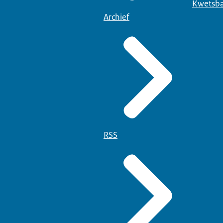
Kwetsba
Archief
RSS