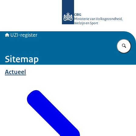
Naar de homepage van UZI-register
CIBG
Ministerie van Volksgezondheid,
Welzijn en Sport
UZI-register
Vu
Sitemap
Actueel