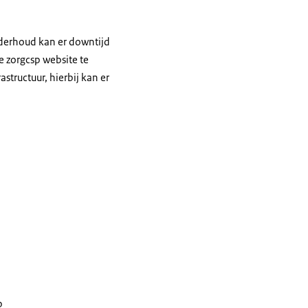
nderhoud kan er downtijd
e zorgcsp website te
tructuur, hierbij kan er
op