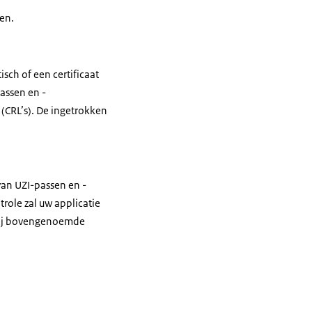
en.
sch of een certificaat
passen en -
s (CRL’s). De ingetrokken
 van UZI-passen en -
trole zal uw applicatie
. Bij bovengenoemde