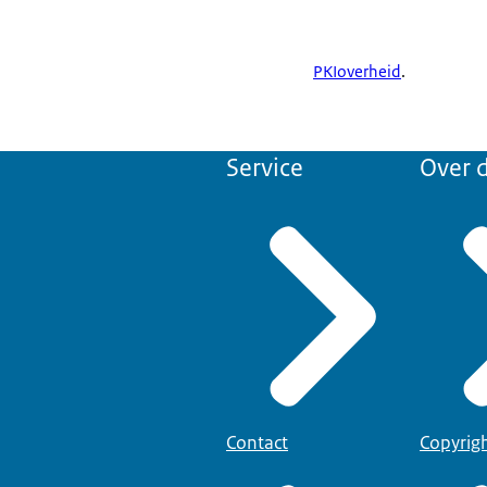
PKIoverheid
.
Service
Over d
Contact
Copyrig