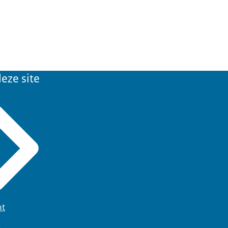
eze site
ht