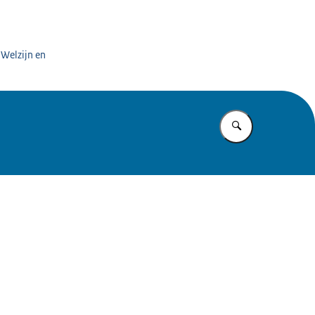
 Welzijn en
Vul in wat u z