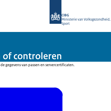
Naar de homepage van UZI-register
CIBG
Ministerie van Volksgezondheid,
Sport
of controleren
d de gegevens van passen en servercertificaten.