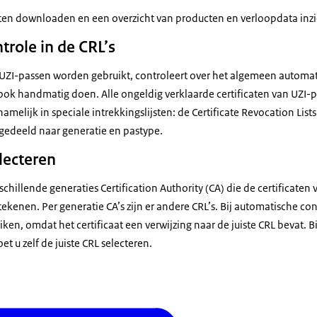
caten downloaden en een overzicht van producten en verloopdata inzi
role in de CRL’s
 UZI-passen worden gebruikt, controleert over het algemeen automati
u ook handmatig doen. Alle ongeldig verklaarde certificaten van UZI-
namelijk in speciale intrekkingslijsten: de Certificate Revocation List
ngedeeld naar generatie en pastype.
lecteren
schillende generaties Certification Authority (CA) die de certificaten
tekenen. Per generatie CA’s zijn er andere CRL’s. Bij automatische con
ruiken, omdat het certificaat een verwijzing naar de juiste CRL bevat
 u zelf de juiste CRL selecteren.