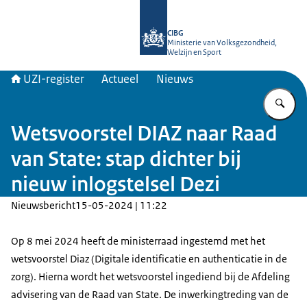
Naar de homepage van UZI-register
CIBG
Ministerie van Volksgezondheid,
Welzijn en Sport
UZI-register
Actueel
Nieuws
Vu
Wetsvoorstel DIAZ naar Raad
van State: stap dichter bij
nieuw inlogstelsel Dezi
Nieuwsbericht
15-05-2024 | 11:22
Op 8 mei 2024 heeft de ministerraad ingestemd met het
wetsvoorstel Diaz (Digitale identificatie en authenticatie in de
zorg). Hierna wordt het wetsvoorstel ingediend bij de Afdeling
advisering van de Raad van State. De inwerkingtreding van de