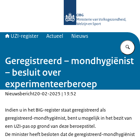
Naar de homepage van UZI-register
CIBG
Ministerie van Volksgezondheid,
Welzijn en Sport
UZI-register
Actueel
Nieuws
Vu
Geregistreerd – mondhygiënist
– besluit over
experimenteerberoep
Nieuwsbericht
20-02-2025 | 13:52
Indien u in het BIG-register staat geregistreerd als
geregistreerd-mondhygiënist, bent u mogelijk in het bezit van
een UZI-pas op grond van deze beroepstitel.
De minister heeft besloten dat de geregistreerd-mondhygiënist