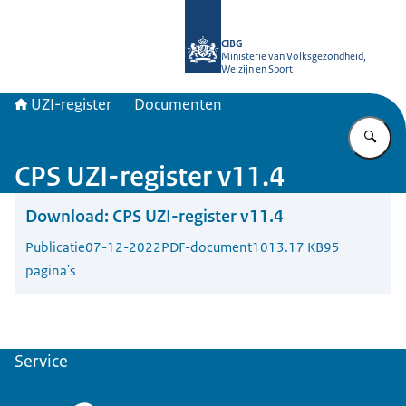
Naar de homepage van UZI-register
CIBG
Ministerie van Volksgezondheid,
Welzijn en Sport
UZI-register
Documenten
Vu
CPS UZI-register v11.4
Download:
CPS UZI-register v11.4
Publicatie
07-12-2022
PDF-document
1013.17 KB
95
pagina's
Service