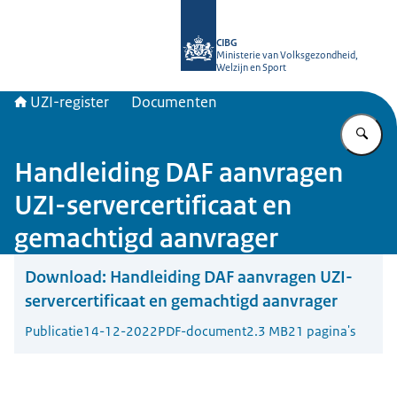
Naar de homepage van UZI-register
CIBG
Ministerie van Volksgezondheid,
Welzijn en Sport
UZI-register
Documenten
Vu
Handleiding DAF aanvragen
UZI-servercertificaat en
gemachtigd aanvrager
Download:
Handleiding DAF aanvragen UZI-
servercertificaat en gemachtigd aanvrager
Publicatie
14-12-2022
PDF-document
2.3 MB
21 pagina's